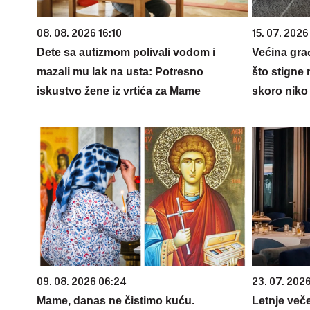
08. 08. 2026 16:10
15. 07. 2026
Dete sa autizmom polivali vodom i
Većina gra
mazali mu lak na usta: Potresno
što stigne 
iskustvo žene iz vrtića za Mame
skoro niko 
09. 08. 2026 06:24
23. 07. 202
Mame, danas ne čistimo kuću.
Letnje veče