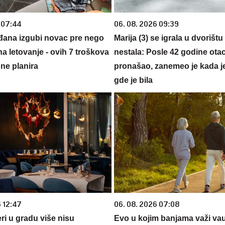
 07:44
06. 08. 2026 09:39
đana izgubi novac pre nego
Marija (3) se igrala u dvorištu
na letovanje - ovih 7 troškova
nestala: Posle 42 godine otac
ne planira
pronašao, zanemeo je kada j
gde je bila
6 12:47
06. 08. 2026 07:08
ri u gradu više nisu
Evo u kojim banjama važi va