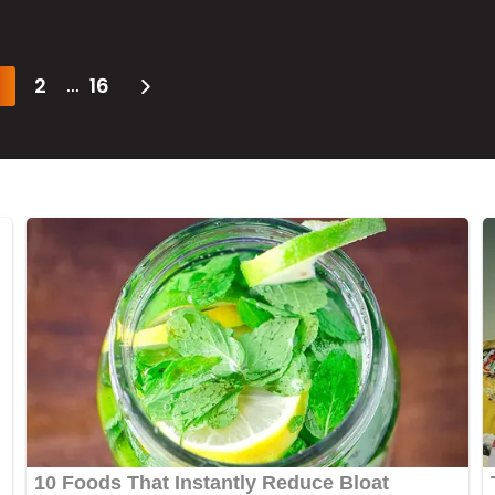
2
16
...