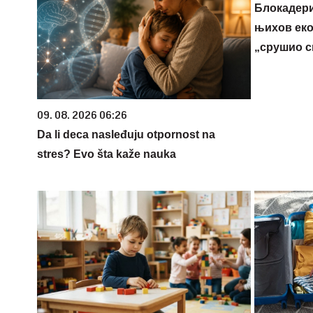
Блокадери
њихов еко
„срушио с
09. 08. 2026 06:26
Da li deca nasleđuju otpornost na
stres? Evo šta kaže nauka