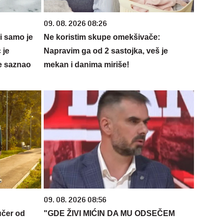
09. 08. 2026 08:26
 i samo je
Ne koristim skupe omekšivače:
 je
Napravim ga od 2 sastojka, veš je
e saznao
mekan i danima miriše!
09. 08. 2026 08:56
učer od
"GDE ŽIVI MIĆIN DA MU ODSEČEM