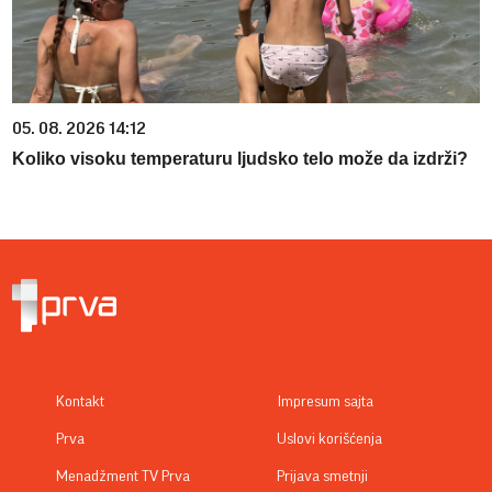
05. 08. 2026 14:12
Koliko visoku temperaturu ljudsko telo može da izdrži?
Kontakt
Impresum sajta
Prva
Uslovi korišćenja
Menadžment TV Prva
Prijava smetnji