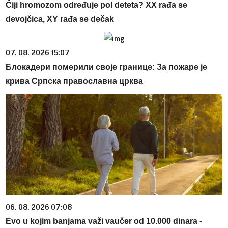
Čiji hromozom određuje pol deteta? XX rađa se
devojčica, XY rađa se dečak
07. 08. 2026 15:07
Блокадери померили своје границе: За пожаре је
крива Српска православна црква
06. 08. 2026 07:08
Evo u kojim banjama važi vaučer od 10.000 dinara -