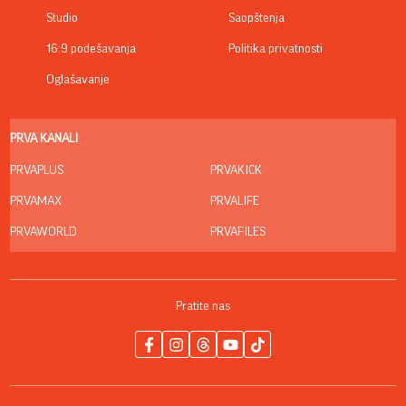
Studio
Saopštenja
16:9 podešavanja
Politika privatnosti
Oglašavanje
PRVA KANALI
PRVAPLUS
PRVAKICK
PRVAMAX
PRVALIFE
PRVAWORLD
PRVAFILES
Pratite nas