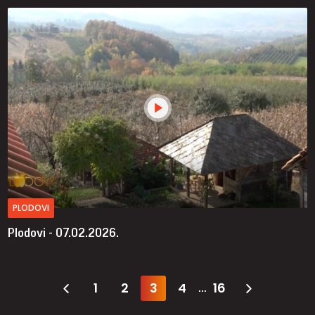
PLODOVI
Plodovi - 07.02.2026.
1
2
3
4
16
...