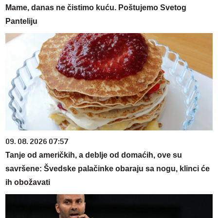
Mame, danas ne čistimo kuću. Poštujemo Svetog
Panteliju
09. 08. 2026 07:57
Tanje od američkih, a deblje od domaćih, ove su
savršene: Švedske palačinke obaraju sa nogu, klinci će
ih obožavati