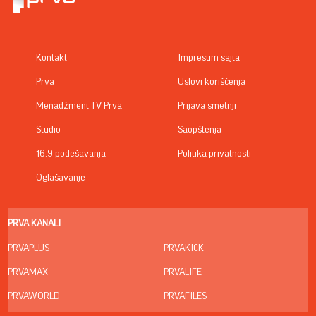
Kontakt
Impresum sajta
Prva
Uslovi korišćenja
Menadžment TV Prva
Prijava smetnji
Studio
Saopštenja
16:9 podešavanja
Politika privatnosti
Oglašavanje
PRVA KANALI
PRVAPLUS
PRVAKICK
PRVAMAX
PRVALIFE
PRVAWORLD
PRVAFILES