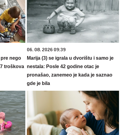
06. 08. 2026 09:39
 pre nego
Marija (3) se igrala u dvorištu i samo je
 7 troškova
nestala: Posle 42 godine otac je
pronašao, zanemeo je kada je saznao
gde je bila