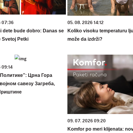
6 07:36
05. 08. 2026 14:12
 dete bude dobro: Danas se
Koliko visoku temperaturu lj
 Svetoj Petki
može da izdrži?
 09:14
Политике”: Црна Гора
војном савезу Загреба,
Приштине
09. 07. 2026 09:20
Komfor po meri klijenata: nova