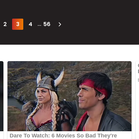
2
3
4
56
...