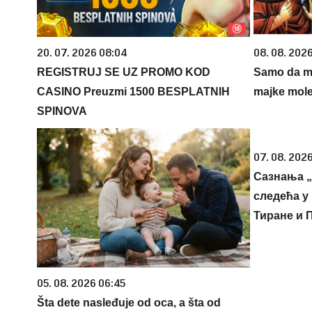
20. 07. 2026 08:04
08. 08. 202
REGISTRUJ SE UZ PROMO KOD
Samo da mi
CASINO Preuzmi 1500 BESPLATNIH
majke mole
SPINOVA
07. 08. 2026
Сазнања „
следећа у 
Тиране и 
05. 08. 2026 06:45
Šta dete nasleđuje od oca, a šta od