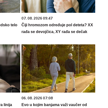
07. 08. 2026 09:47
udsko telo
Čiji hromozom određuje pol deteta? XX
rađa se devojčica, XY rađa se dečak
06. 08. 2026 07:08
 linija
Evo u kojim banjama važi vaučer od