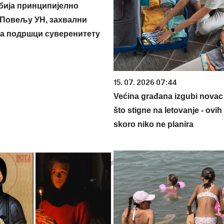
бија принципијелно
Повељу УН, захвални
на подршци суверенитету
15. 07. 2026 07:44
Većina građana izgubi novac
što stigne na letovanje - ovih
skoro niko ne planira