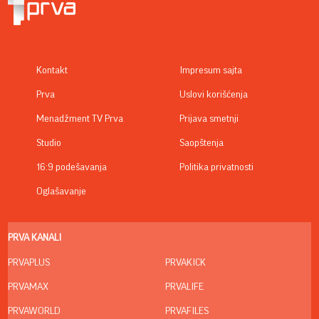
Kontakt
Impresum sajta
Prva
Uslovi korišćenja
Menadžment TV Prva
Prijava smetnji
Studio
Saopštenja
16:9 podešavanja
Politika privatnosti
Oglašavanje
PRVA KANALI
PRVAPLUS
PRVAKICK
PRVAMAX
PRVALIFE
PRVAWORLD
PRVAFILES