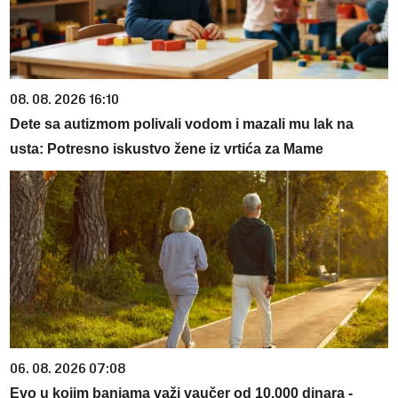
08. 08. 2026 16:10
Dete sa autizmom polivali vodom i mazali mu lak na
usta: Potresno iskustvo žene iz vrtića za Mame
06. 08. 2026 07:08
Evo u kojim banjama važi vaučer od 10.000 dinara -