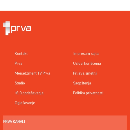
Kontakt
Impresum sajta
Prva
Uslovi korišćenja
Menadžment TV Prva
Prijava smetnji
Studio
Saopštenja
16:9 podešavanja
Politika privatnosti
Oglašavanje
PRVA KANALI