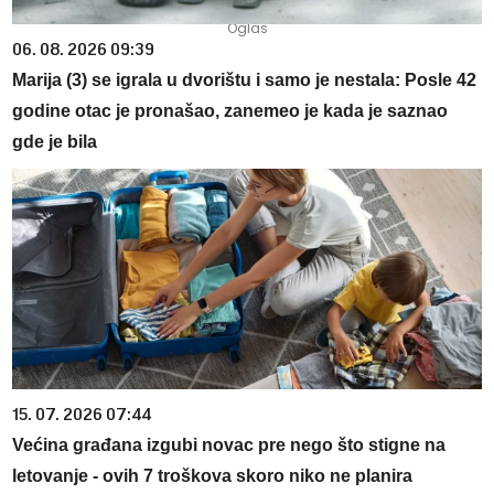
06. 08. 2026 09:39
Marija (3) se igrala u dvorištu i samo je nestala: Posle 42
godine otac je pronašao, zanemeo je kada je saznao
gde je bila
15. 07. 2026 07:44
Većina građana izgubi novac pre nego što stigne na
letovanje - ovih 7 troškova skoro niko ne planira