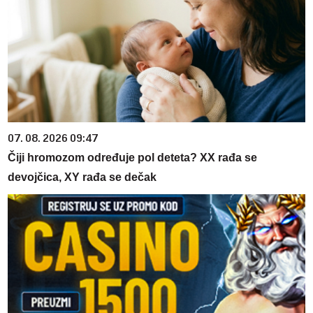
07. 08. 2026 09:47
Čiji hromozom određuje pol deteta? XX rađa se
devojčica, XY rađa se dečak