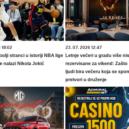
 18:02
23. 07. 2026 12:47
olji stranci u istoriji NBA lige
Letnje večeri u gradu više ni
e nalazi Nikola Jokić
rezervisane za vikend: Zašto 
ljudi bira večeru koja se spo
pretvori u druženje