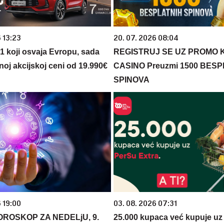
 13:23
20. 07. 2026 08:04
 1 koji osvaja Evropu, sada
REGISTRUJ SE UZ PROMO 
noj akcijskoj ceni od 19.990€
CASINO Preuzmi 1500 BES
SPINOVA
 19:00
03. 08. 2026 07:31
OROSKOP ZA NEDELjU, 9.
25.000 kupaca već kupuje uz