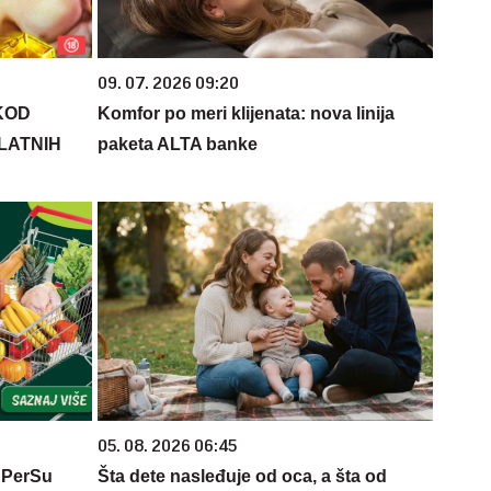
09. 07. 2026 09:20
KOD
Komfor po meri klijenata: nova linija
PLATNIH
paketa ALTA banke
05. 08. 2026 06:45
 PerSu
Šta dete nasleđuje od oca, a šta od