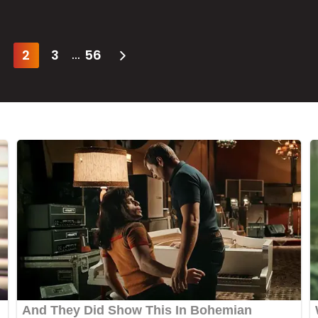
2
3
56
...