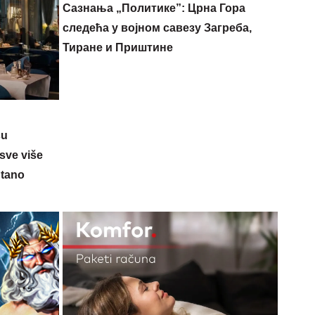
Сазнања „Политике”: Црна Гора
следећа у војном савезу Загреба,
Тиране и Приштине
su
sve više
ntano