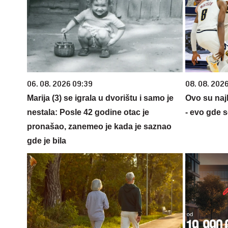
06. 08. 2026 09:39
08. 08. 2026
Marija (3) se igrala u dvorištu i samo je
Ovo su najb
nestala: Posle 42 godine otac je
- evo gde s
pronašao, zanemeo je kada je saznao
gde je bila