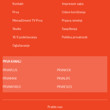
Kontakt
Impresum sajta
Prva
Uslovi korišćenja
Menadžment TV Prva
Prijava smetnji
Studio
Saopštenja
16:9 podešavanja
Politika privatnosti
Oglašavanje
PRVA KANALI
PRVAPLUS
PRVAKICK
PRVAMAX
PRVALIFE
PRVAWORLD
PRVAFILES
Pratite nas