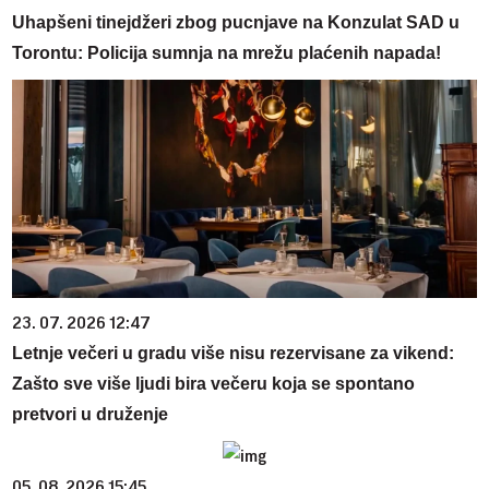
Uhapšeni tinejdžeri zbog pucnjave na Konzulat SAD u
Torontu: Policija sumnja na mrežu plaćenih napada!
23. 07. 2026 12:47
Letnje večeri u gradu više nisu rezervisane za vikend:
Zašto sve više ljudi bira večeru koja se spontano
pretvori u druženje
05. 08. 2026 15:45