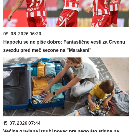
09. 08. 2026 06:20
Hapoelu se ne piše dobro: Fantastične vesti za Crvenu
zvezdu pred meč sezone na "Marakani"
15. 07. 2026 07:44
Većina građana izgubi novac pre nego što stigne na