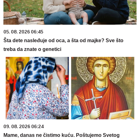
05. 08. 2026 06:45
Šta dete nasleđuje od oca, a šta od majke? Sve što
treba da znate o genetici
09. 08. 2026 06:24
Mame, danas ne čistimo kuću. Poštujemo Svetog