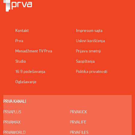
Kontakt
Impresum sajta
Prva
Uslovi korišćenja
Menadžment TV Prva
Prijava smetnji
Studio
Saopštenja
16:9 podešavanja
Politika privatnosti
Oglašavanje
PRVA KANALI
PRVAPLUS
PRVAKICK
PRVAMAX
PRVALIFE
PRVAWORLD
PRVAFILES