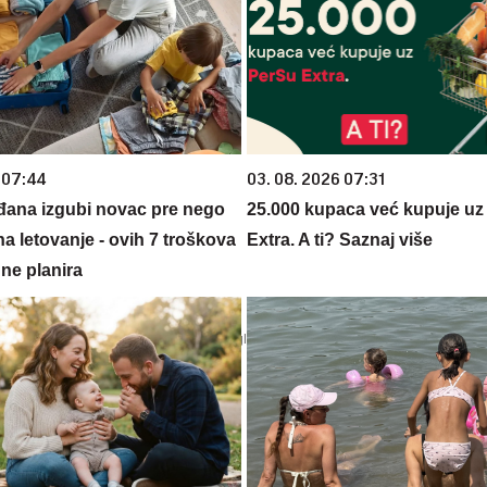
 07:44
03. 08. 2026 07:31
đana izgubi novac pre nego
25.000 kupaca već kupuje uz
na letovanje - ovih 7 troškova
Extra. A ti? Saznaj više
ne planira