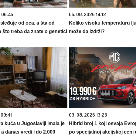
6 06:45
05. 08. 2026 14:12
sleđuje od oca, a šta od
Koliko visoku temperaturu lj
što treba da znate o genetici
može da izdrži?
 09:41
03. 08. 2026 13:23
 kuća u Jugoslaviji imala je
Hibrid broj 1 koji osvaja Evr
a danas vredi i do 2.000
po specijalnoj akcijskoj ceni