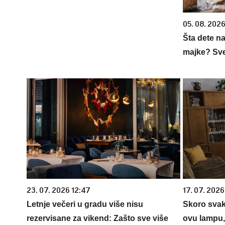
05. 08. 202
Šta dete na
majke? Sve 
23. 07. 2026 12:47
17. 07. 2026
Letnje večeri u gradu više nisu
Skoro svaka
rezervisane za vikend: Zašto sve više
ovu lampu, 