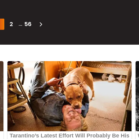
2
56
...