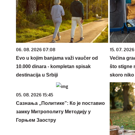
06. 08. 2026 07:08
15. 07. 2026
Evo u kojim banjama važi vaučer od
Većina gra
10.000 dinara - kompletan spisak
što stigne 
destinacija u Srbiji
skoro niko 
05. 08. 2026 15:45
Сазнања „Политике”: Ко је поставио
замку Митрополиту Методију у
Горњем Заостру