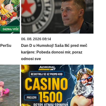
06. 08. 2026 08:14
 PerSu
Dan D u Humskoj! Saša Ilić pred meč
karijere: Pobeda donosi mir, poraz
odnosi sve