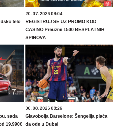
20. 07. 2026 08:04
udsko telo
REGISTRUJ SE UZ PROMO KOD
CASINO Preuzmi 1500 BESPLATNIH
SPINOVA
06. 08. 2026 08:26
opu, sada
Glavobolja Barselone: Šengelija plaća
 od 19.990€
da ode u Dubai