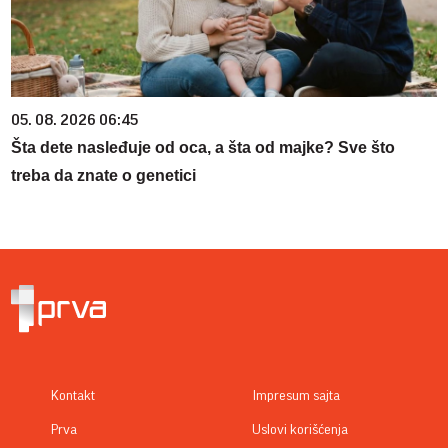
05. 08. 2026 06:45
Šta dete nasleđuje od oca, a šta od majke? Sve što
treba da znate o genetici
Kontakt
Impresum sajta
Prva
Uslovi korišćenja