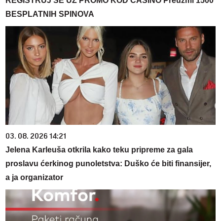
REGISTRUJ SE UZ PROMO KOD CASINO Preuzmi 1500
BESPLATNIH SPINOVA
03. 08. 2026 14:21
Jelena Karleuša otkrila kako teku pripreme za gala
proslavu ćerkinog punoletstva: Duško će biti finansijer,
a ja organizator