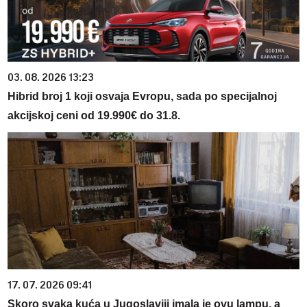
03. 08. 2026 13:23
Hibrid broj 1 koji osvaja Evropu, sada po specijalnoj
akcijskoj ceni od 19.990€ do 31.8.
17. 07. 2026 09:41
Skoro svaka kuća u Jugoslaviji imala je ovu lampu, a