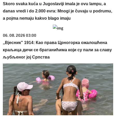
Skoro svaka kuća u Jugoslaviji imala je ovu lampu, a
danas vredi i do 2.000 evra: Mnogi je čuvaju u podrumu,
a pojma nemaju kakvo blago imaju
06. 08. 2026 03:00
,,Вјесник" 1914: Као права Црногорка ожалошћена
краљица дичи се братанићима који су пали за славу
љубљеног јој Српства