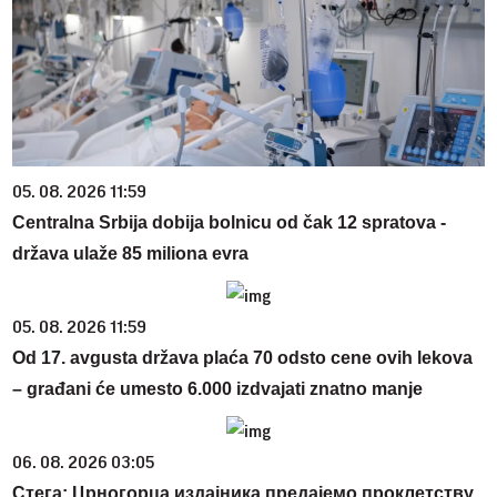
05. 08. 2026 11:59
Centralna Srbija dobija bolnicu od čak 12 spratova -
država ulaže 85 miliona evra
05. 08. 2026 11:59
Od 17. avgusta država plaća 70 odsto cene ovih lekova
– građani će umesto 6.000 izdvajati znatno manje
06. 08. 2026 03:05
Стега: Црногорца издајника предајемо проклетству