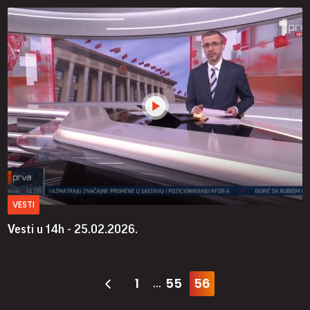
VESTI
Vesti u 14h - 25.02.2026.
1
55
56
...