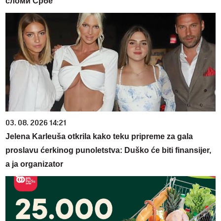
сломи Србе
03. 08. 2026 14:21
Jelena Karleuša otkrila kako teku pripreme za gala
proslavu ćerkinog punoletstva: Duško će biti finansijer,
a ja organizator