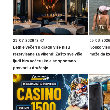
23. 07. 2026 12:47
05. 08. 2026
Letnje večeri u gradu više nisu
Koliko vis
rezervisane za vikend: Zašto sve više
može da iz
ljudi bira večeru koja se spontano
pretvori u druženje