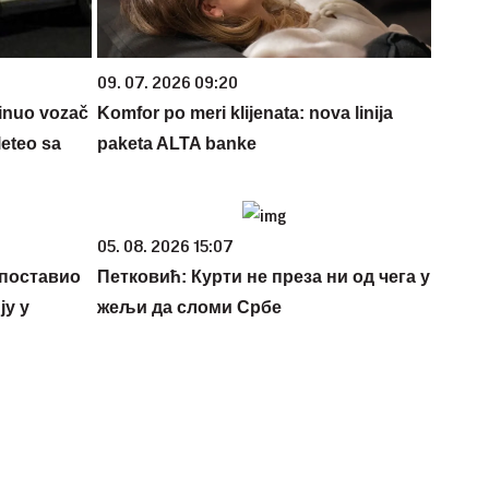
09. 07. 2026 09:20
inuo vozač
Komfor po meri klijenata: nova linija
leteo sa
paketa ALTA banke
05. 08. 2026 15:07
 поставио
Петковић: Курти не преза ни од чега у
у у
жељи да сломи Србе