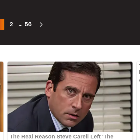
2
56
...