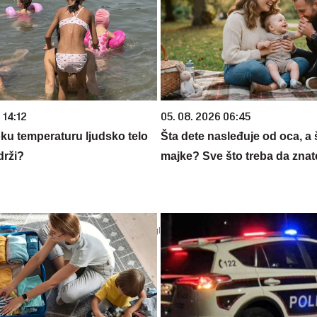
 14:12
05. 08. 2026 06:45
oku temperaturu ljudsko telo
Šta dete nasleđuje od oca, a 
drži?
majke? Sve što treba da znate