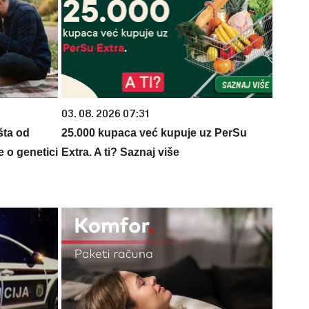
03. 08. 2026 07:31
šta od
25.000 kupaca već kupuje uz PerSu
 o genetici
Extra. A ti? Saznaj više