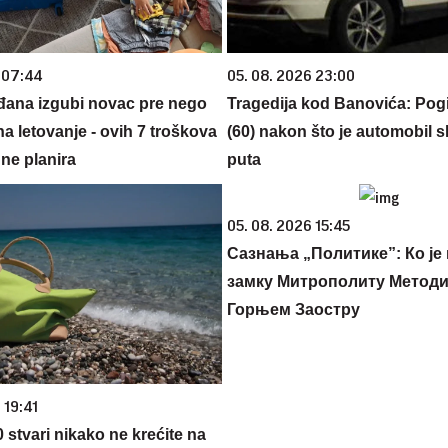
 07:44
05. 08. 2026 23:00
đana izgubi novac pre nego
Tragedija kod Banovića: Pog
na letovanje - ovih 7 troškova
(60) nakon što je automobil s
ne planira
puta
05. 08. 2026 15:45
Сазнања „Политике”: Ко је
замку Митрополиту Методиј
Горњем Заостру
 19:41
 stvari nikako ne krećite na