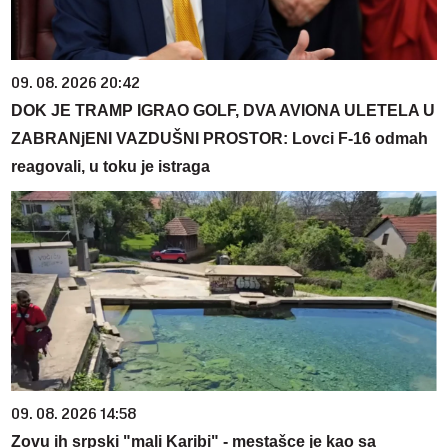
09. 08. 2026 20:42
DOK JE TRAMP IGRAO GOLF, DVA AVIONA ULETELA U
ZABRANjENI VAZDUŠNI PROSTOR: Lovci F-16 odmah
reagovali, u toku je istraga
09. 08. 2026 14:58
Zovu ih srpski "mali Karibi" - mestašce je kao sa