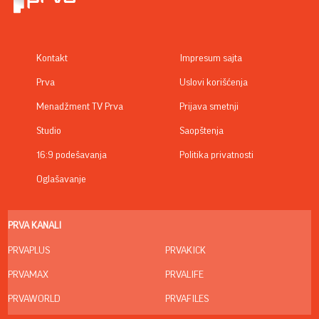
Kontakt
Impresum sajta
Prva
Uslovi korišćenja
Menadžment TV Prva
Prijava smetnji
Studio
Saopštenja
16:9 podešavanja
Politika privatnosti
Oglašavanje
PRVA KANALI
PRVAPLUS
PRVAKICK
PRVAMAX
PRVALIFE
PRVAWORLD
PRVAFILES