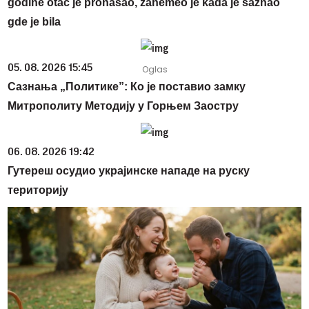
godine otac je pronašao, zanemeo je kada je saznao
gde je bila
05. 08. 2026 15:45
Сазнања „Политике”: Ко је поставио замку
Митрополиту Методију у Горњем Заостру
06. 08. 2026 19:42
Гутереш осудио украјинске нападе на руску
територију