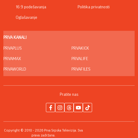
16:9 podešavanja
Politika privatnosti
Oglašavanje
PRVA KANALI
PRVAPLUS
PRVAKICK
PRVAMAX
PRVALIFE
PRVAWORLD
PRVAFILES
Pratite nas
Copyright © 2010 - 2026 Prva Srpska Televizija. Sva
prava zadržana.