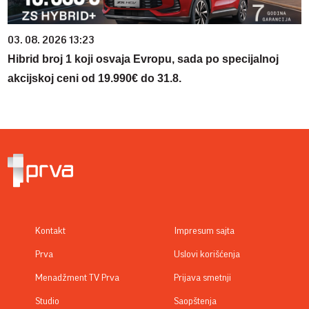
03. 08. 2026 13:23
Hibrid broj 1 koji osvaja Evropu, sada po specijalnoj
akcijskoj ceni od 19.990€ do 31.8.
Kontakt
Impresum sajta
Prva
Uslovi korišćenja
Menadžment TV Prva
Prijava smetnji
Studio
Saopštenja