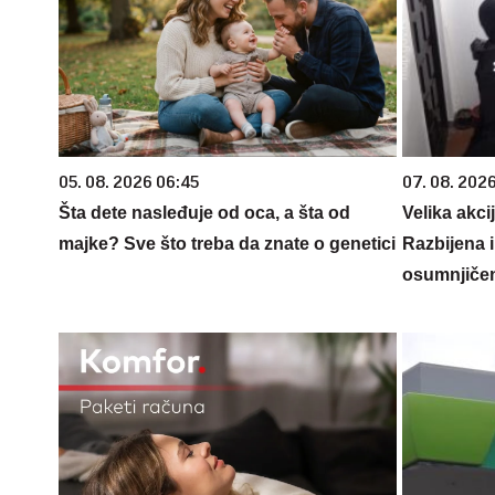
05. 08. 2026 06:45
07. 08. 2026
Šta dete nasleđuje od oca, a šta od
Velika akc
majke? Sve što treba da znate o genetici
Razbijena i
osumnjičen