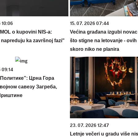
 10:06
15. 07. 2026 07:44
 MOL o kupovini NIS-a:
Većina građana izgubi novac
 napreduju ka završnoj fazi"
što stigne na letovanje - ovih
skoro niko ne planira
 09:14
Политике”: Црна Гора
војном савезу Загреба,
Приштине
23. 07. 2026 12:47
Letnje večeri u gradu više ni