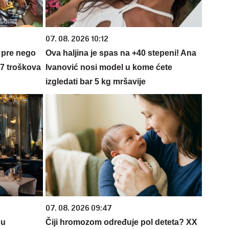
07. 08. 2026 10:12
 pre nego
Ova haljina je spas na +40 stepeni! Ana
 7 troškova
Ivanović nosi model u kome ćete
izgledati bar 5 kg mršavije
07. 08. 2026 09:47
su
Čiji hromozom određuje pol deteta? XX