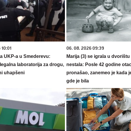
 10:01
06. 08. 2026 09:39
ija UKP-a u Smederevu:
Marija (3) se igrala u dvorištu
legalna laboratorija za drogu,
nestala: Posle 42 godine otac
i uhapšeni
pronašao, zanemeo je kada j
gde je bila