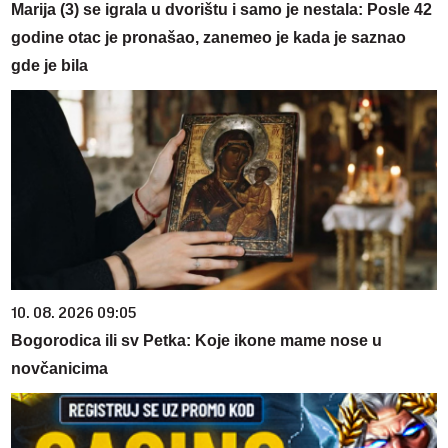
Marija (3) se igrala u dvorištu i samo je nestala: Posle 42
godine otac je pronašao, zanemeo je kada je saznao
gde je bila
10. 08. 2026 09:05
Bogorodica ili sv Petka: Koje ikone mame nose u
novčanicima