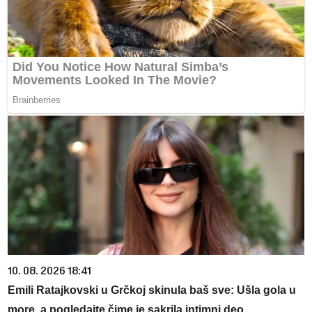
10. 08. 2026 18:41
Emili Ratajkovski u Grčkoj skinula baš sve: Ušla gola u
more, a pogledajte čime je sakrila intimni deo