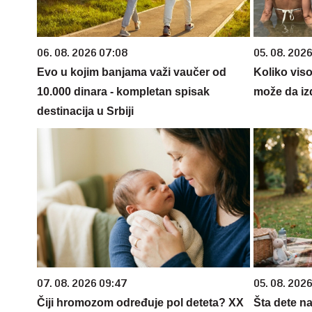
06. 08. 2026 07:08
05. 08. 2026
Evo u kojim banjama važi vaučer od
Koliko vis
10.000 dinara - kompletan spisak
može da iz
destinacija u Srbiji
07. 08. 2026 09:47
05. 08. 202
Čiji hromozom određuje pol deteta? XX
Šta dete na