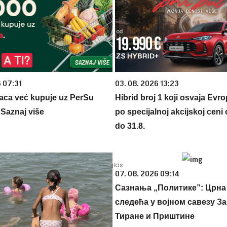
6 07:31
03. 08. 2026 13:23
aca već kupuje uz PerSu
Hibrid broj 1 koji osvaja Evr
? Saznaj više
po specijalnoj akcijskoj ceni
do 31.8.
07. 08. 2026 09:14
Сазнања „Политике”: Црна
следећа у војном савезу За
Тиране и Приштине