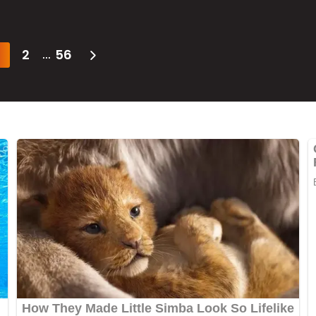
2
56
...