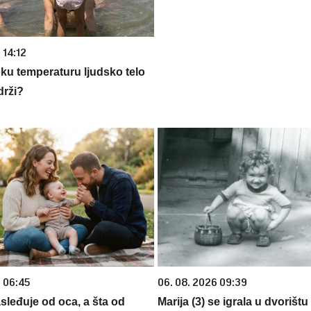
 14:12
oku temperaturu ljudsko telo
drži?
6 06:45
06. 08. 2026 09:39
sleđuje od oca, a šta od
Marija (3) se igrala u dvorištu