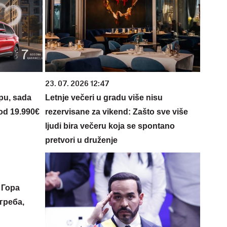
23. 07. 2026 12:47
opu, sada
Letnje večeri u gradu više nisu
 od 19.990€
rezervisane za vikend: Zašto sve više
ljudi bira večeru koja se spontano
pretvori u druženje
 Гора
греба,