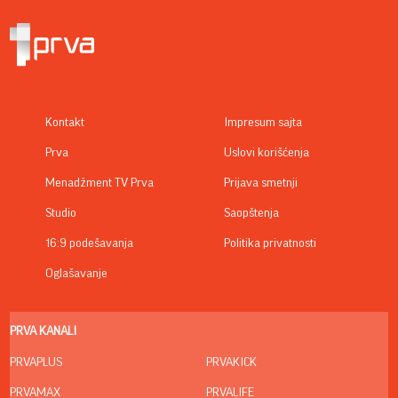
Kontakt
Impresum sajta
Prva
Uslovi korišćenja
Menadžment TV Prva
Prijava smetnji
Studio
Saopštenja
16:9 podešavanja
Politika privatnosti
Oglašavanje
PRVA KANALI
PRVAPLUS
PRVAKICK
PRVAMAX
PRVALIFE