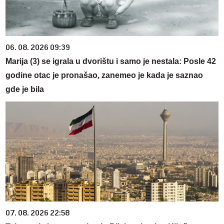
06. 08. 2026 09:39
Marija (3) se igrala u dvorištu i samo je nestala: Posle 42
godine otac je pronašao, zanemeo je kada je saznao
gde je bila
07. 08. 2026 22:58