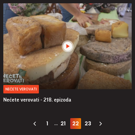
NEĆETE VEROVATI
Nećete verovati - 218. epizoda
1
21
22
23
...