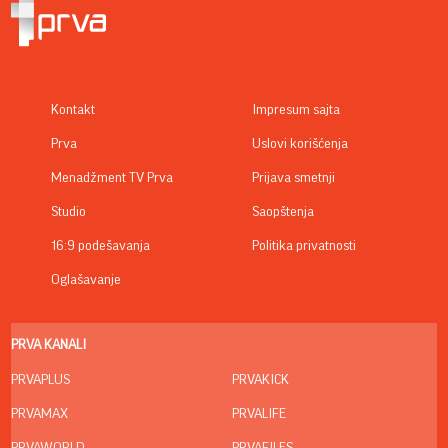
Kontakt
Impresum sajta
Prva
Uslovi korišćenja
Menadžment TV Prva
Prijava smetnji
Studio
Saopštenja
16:9 podešavanja
Politika privatnosti
Oglašavanje
PRVA KANALI
PRVAPLUS
PRVAKICK
PRVAMAX
PRVALIFE