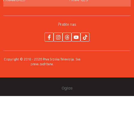
PRVAWORLD
PRVAFILES
Pratite nas
Copyright © 2010 - 2026 Prva Srpska Televizija. Sva
prava zadržana.