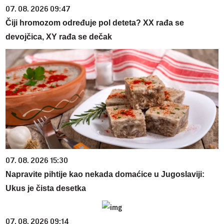
07. 08. 2026 09:47
Čiji hromozom određuje pol deteta? XX rađa se
devojčica, XY rađa se dečak
07. 08. 2026 15:30
Napravite pihtije kao nekada domaćice u Jugoslaviji:
Ukus je čista desetka
07. 08. 2026 09:14