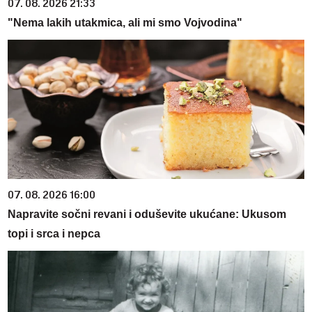
07. 08. 2026 21:33
"Nema lakih utakmica, ali mi smo Vojvodina"
07. 08. 2026 16:00
Napravite sočni revani i oduševite ukućane: Ukusom
topi i srca i nepca