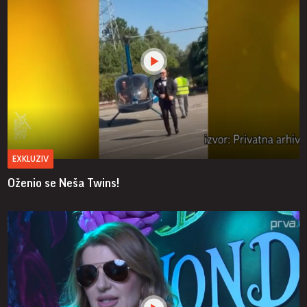
EXKLUZIV
Oženio se Neša Twins!