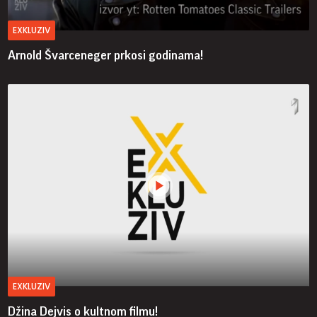
EXKLUZIV
Arnold Švarceneger prkosi godinama!
EXKLUZIV
Džina Dejvis o kultnom filmu!