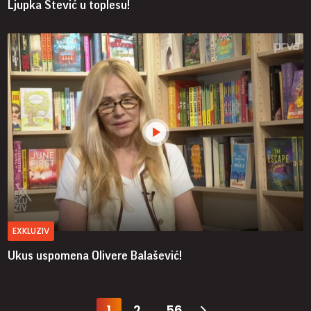
Ljupka Stević u toplesu!
EXKLUZIV
Ukus uspomena Olivere Balašević!
1
2
56
...