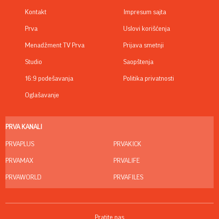
Kontakt
Impresum sajta
Prva
Uslovi korišćenja
Menadžment TV Prva
Prijava smetnji
Studio
Saopštenja
16:9 podešavanja
Politika privatnosti
Oglašavanje
PRVA KANALI
PRVAPLUS
PRVAKICK
PRVAMAX
PRVALIFE
PRVAWORLD
PRVAFILES
Pratite nas