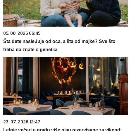
05. 08. 2026 06:45
Šta dete nasleđuje od oca, a šta od majke? Sve što
treba da znate o genetici
23. 07. 2026 12:47
Letnje večeri u gradu više nisu rezervisane za vikend: