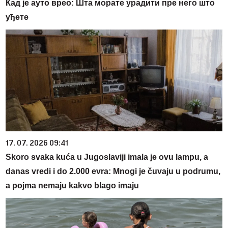
Кад је ауто врео: Шта морате урадити пре него што
уђете
17. 07. 2026 09:41
Skoro svaka kuća u Jugoslaviji imala je ovu lampu, a
danas vredi i do 2.000 evra: Mnogi je čuvaju u podrumu,
a pojma nemaju kakvo blago imaju