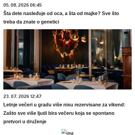
05. 08. 2026 06:45
Šta dete nasleđuje od oca, a šta od majke? Sve što
treba da znate o genetici
23. 07. 2026 12:47
Letnje večeri u gradu više nisu rezervisane za vikend:
Zašto sve više ljudi bira večeru koja se spontano
pretvori u druženje