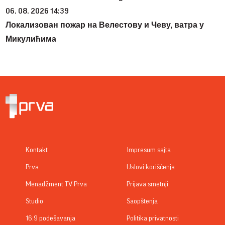
06. 08. 2026 14:39
Локализован пожар на Велестову и Чеву, ватра у
Микулићима
Kontakt
Impresum sajta
Prva
Uslovi korišćenja
Menadžment TV Prva
Prijava smetnji
Studio
Saopštenja
16:9 podešavanja
Politika privatnosti