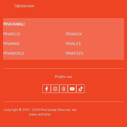
Oglašavanje
PRVA KANALI
PRVAPLUS
PRVAKICK
PRVAMAX
PRVALIFE
PRVAWORLD
PRVAFILES
Pratite nas
Copyright © 2010 - 2026 Prva Srpska Televizija. Sva
prava zadržana.