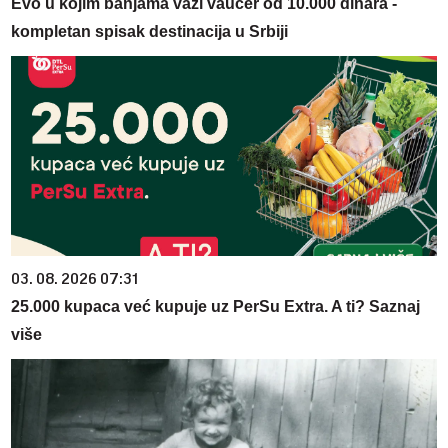
Evo u kojim banjama važi vaučer od 10.000 dinara -
kompletan spisak destinacija u Srbiji
03. 08. 2026 07:31
25.000 kupaca već kupuje uz PerSu Extra. A ti? Saznaj
više