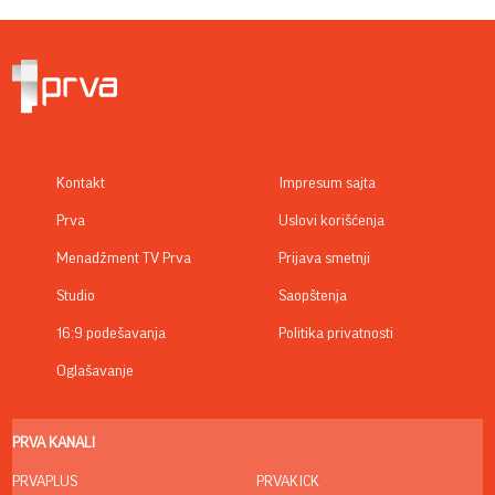
Kontakt
Impresum sajta
Prva
Uslovi korišćenja
Menadžment TV Prva
Prijava smetnji
Studio
Saopštenja
16:9 podešavanja
Politika privatnosti
Oglašavanje
PRVA KANALI
PRVAPLUS
PRVAKICK