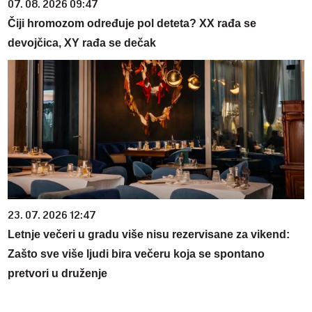
07. 08. 2026 09:47
Čiji hromozom određuje pol deteta? XX rađa se
devojčica, XY rađa se dečak
23. 07. 2026 12:47
Letnje večeri u gradu više nisu rezervisane za vikend:
Zašto sve više ljudi bira večeru koja se spontano
pretvori u druženje