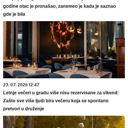
godine otac je pronašao, zanemeo je kada je saznao
gde je bila
23. 07. 2026 12:47
Letnje večeri u gradu više nisu rezervisane za vikend:
Zašto sve više ljudi bira večeru koja se spontano
pretvori u druženje