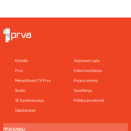
Kontakt
Impresum sajta
Prva
Uslovi korišćenja
Menadžment TV Prva
Prijava smetnji
Studio
Saopštenja
16:9 podešavanja
Politika privatnosti
Oglašavanje
PRVA KANALI