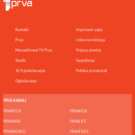
Kontakt
Impresum sajta
Prva
Uslovi korišćenja
Menadžment TV Prva
Prijava smetnji
Studio
Saopštenja
16:9 podešavanja
Politika privatnosti
Oglašavanje
PRVA KANALI
PRVAPLUS
PRVAKICK
PRVAMAX
PRVALIFE
PRVAWORLD
PRVAFILES