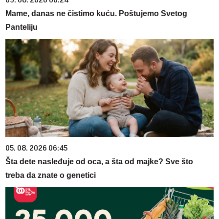
09. 08. 2026 06:24
Mame, danas ne čistimo kuću. Poštujemo Svetog
Panteliju
05. 08. 2026 06:45
Šta dete nasleđuje od oca, a šta od majke? Sve što
treba da znate o genetici