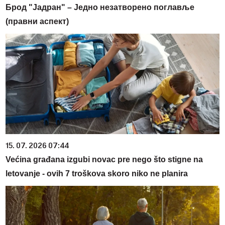
Брод "Јадран" – Једно незатворено поглавље
(правни аспект)
15. 07. 2026 07:44
Većina građana izgubi novac pre nego što stigne na
letovanje - ovih 7 troškova skoro niko ne planira