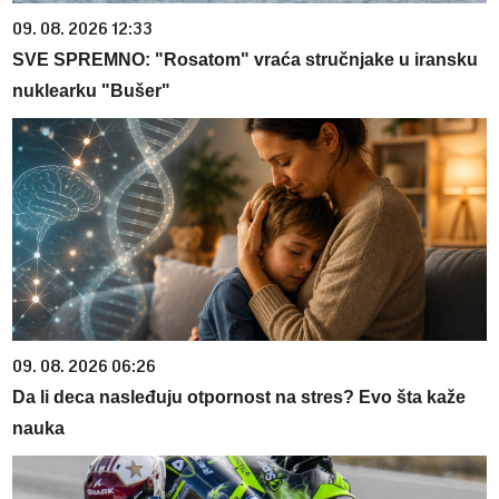
09. 08. 2026 12:33
SVE SPREMNO: "Rosatom" vraća stručnjake u iransku
nuklearku "Bušer"
09. 08. 2026 06:26
Da li deca nasleđuju otpornost na stres? Evo šta kaže
nauka