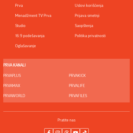
Prva
Uslovi korišćenja
Menadžment TV Prva
Prijava smetnji
Studio
Saopštenja
16:9 podešavanja
Politika privatnosti
Oglašavanje
PRVA KANALI
PRVAPLUS
PRVAKICK
PRVAMAX
PRVALIFE
PRVAWORLD
PRVAFILES
Pratite nas