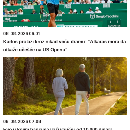
08. 08. 2026 06:01
Karlos prolazi kroz nikad veću dramu: "Alkaras mora da
otkaže učešće na US Openu"
06. 08. 2026 07:08
Evo u kojim banjama važi vaučer od 10.000 dinara -