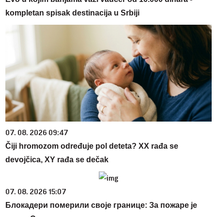
kompletan spisak destinacija u Srbiji
07. 08. 2026 09:47
Čiji hromozom određuje pol deteta? XX rađa se
devojčica, XY rađa se dečak
07. 08. 2026 15:07
Блокадери померили своје границе: За пожаре је