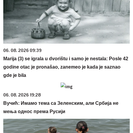
06. 08. 2026 09:39
Marija (3) se igrala u dvorištu i samo je nestala: Posle 42
godine otac je pronašao, zanemeo je kada je saznao
gde je bila
06. 08. 2026 19:28
Вучић: Имамо тема са Зеленским, али Србија не
мења однос према Русији