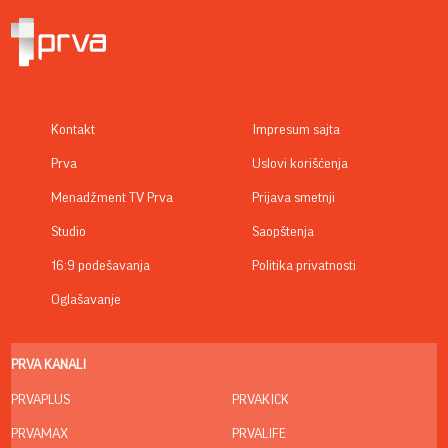
Kontakt
Impresum sajta
Prva
Uslovi korišćenja
Menadžment TV Prva
Prijava smetnji
Studio
Saopštenja
16:9 podešavanja
Politika privatnosti
Oglašavanje
PRVA KANALI
PRVAPLUS
PRVAKICK
PRVAMAX
PRVALIFE