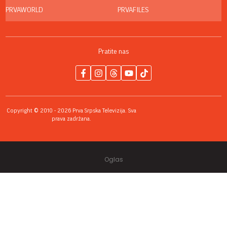
PRVAWORLD
PRVAFILES
Pratite nas
Copyright © 2010 - 2026 Prva Srpska Televizija. Sva
prava zadržana.