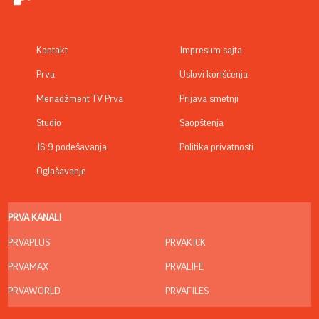
Kontakt
Impresum sajta
Prva
Uslovi korišćenja
Menadžment TV Prva
Prijava smetnji
Studio
Saopštenja
16:9 podešavanja
Politika privatnosti
Oglašavanje
PRVA KANALI
PRVAPLUS
PRVAKICK
PRVAMAX
PRVALIFE
PRVAWORLD
PRVAFILES