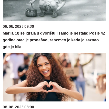
06. 08. 2026 09:39
Marija (3) se igrala u dvorištu i samo je nestala: Posle 42
godine otac je pronašao, zanemeo je kada je saznao
gde je bila
08. 08. 2026 03:00