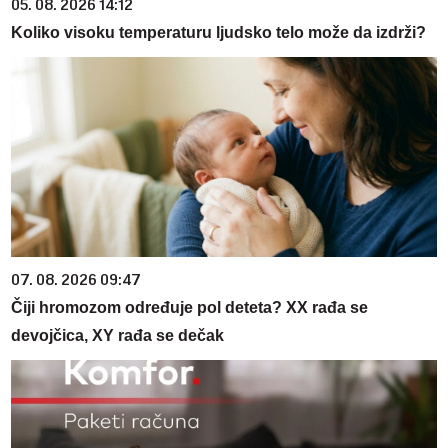
05. 08. 2026 14:12
Koliko visoku temperaturu ljudsko telo može da izdrži?
07. 08. 2026 09:47
Čiji hromozom određuje pol deteta? XX rađa se
devojčica, XY rađa se dečak