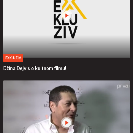
EXKLUZIV
Džina Dejvis o kultnom filmu!