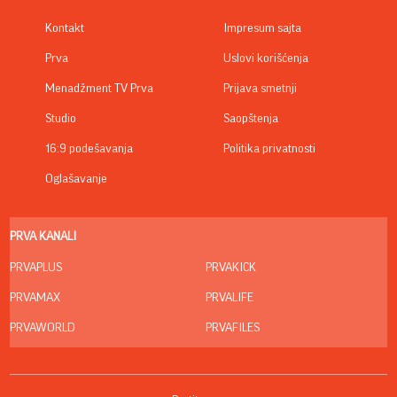
Kontakt
Impresum sajta
Prva
Uslovi korišćenja
Menadžment TV Prva
Prijava smetnji
Studio
Saopštenja
16:9 podešavanja
Politika privatnosti
Oglašavanje
PRVA KANALI
PRVAPLUS
PRVAKICK
PRVAMAX
PRVALIFE
PRVAWORLD
PRVAFILES