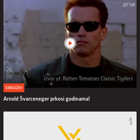
EXKLUZIV
Arnold Švarceneger prkosi godinama!