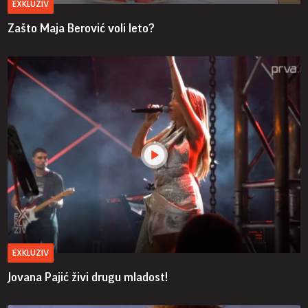
EXKLUZIV
Zašto Maja Berović voli leto?
EXKLUZIV
Jovana Pajić živi drugu mladost!