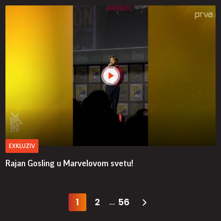
EXKLUZIV
Rajan Gosling u Marvelovom svetu!
1
2
56
...