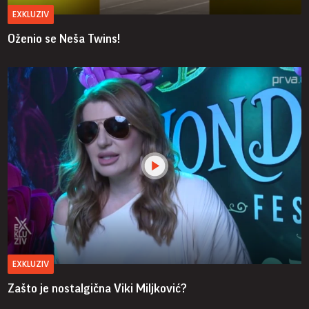
EXKLUZIV
Oženio se Neša Twins!
EXKLUZIV
Zašto je nostalgična Viki Miljković?