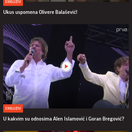
EXKLUZIV
Ukus uspomena Olivere Balašević!
EXKLUZIV
U kakvim su odnosima Alen Islamović i Goran Bregović?