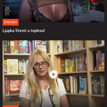
EXKLUZIV
Ljupka Stević u toplesu!