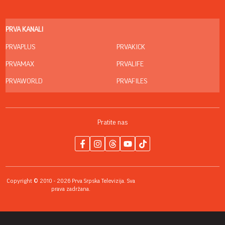
PRVA KANALI
PRVAPLUS
PRVAKICK
PRVAMAX
PRVALIFE
PRVAWORLD
PRVAFILES
Pratite nas
Copyright © 2010 - 2026 Prva Srpska Televizija. Sva
prava zadržana.