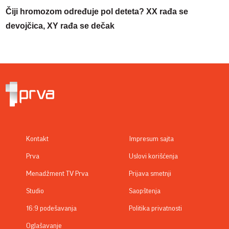
Čiji hromozom određuje pol deteta? XX rađa se
devojčica, XY rađa se dečak
Kontakt
Impresum sajta
Prva
Uslovi korišćenja
Menadžment TV Prva
Prijava smetnji
Studio
Saopštenja
16:9 podešavanja
Politika privatnosti
Oglašavanje