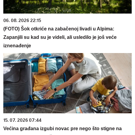
06. 08. 2026 22:15
(FOTO) Šok otkriće na zabačenoj livadi u Alpima:
Zapanjili su kad su je videli, ali usledilo je još veće
iznenađenje
15. 07. 2026 07:44
Većina građana izgubi novac pre nego što stigne na