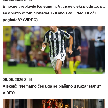
Emocije preplavile Kolegijum: Vučićević eksplodirao, pa
se obratio ovom blokaderu - Kako svoju decu u oči
pogledaš? (VIDEO)
06. 08. 2026 21:51
Aleksić: "Nemamo čega da se plašimo u Kazahstanu"
VIDEO