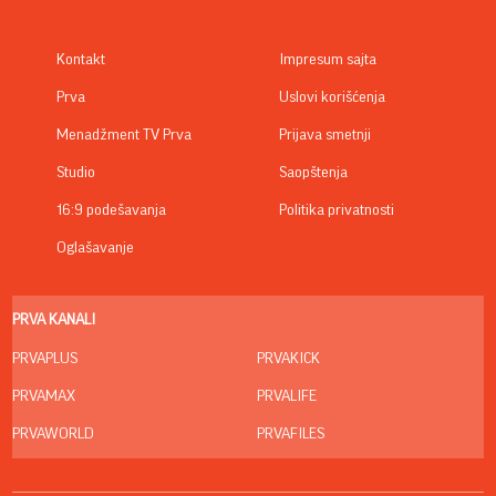
Kontakt
Impresum sajta
Prva
Uslovi korišćenja
Menadžment TV Prva
Prijava smetnji
Studio
Saopštenja
16:9 podešavanja
Politika privatnosti
Oglašavanje
PRVA KANALI
PRVAPLUS
PRVAKICK
PRVAMAX
PRVALIFE
PRVAWORLD
PRVAFILES