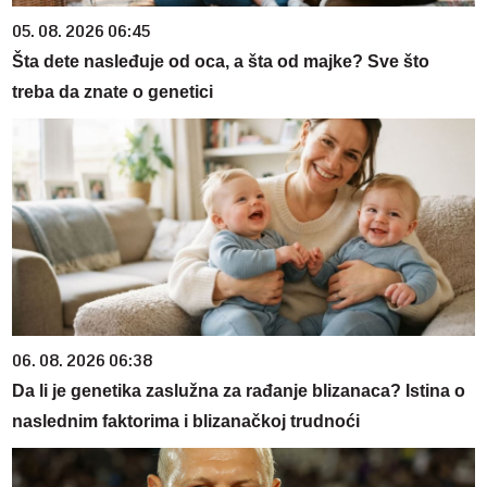
05. 08. 2026 06:45
Šta dete nasleđuje od oca, a šta od majke? Sve što
treba da znate o genetici
06. 08. 2026 06:38
Da li je genetika zaslužna za rađanje blizanaca? Istina o
naslednim faktorima i blizanačkoj trudnoći