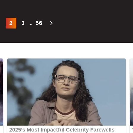
2
3
56
...