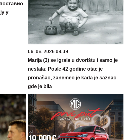
 поставио
у у
06. 08. 2026 09:39
Marija (3) se igrala u dvorištu i samo je
nestala: Posle 42 godine otac je
pronašao, zanemeo je kada je saznao
gde je bila