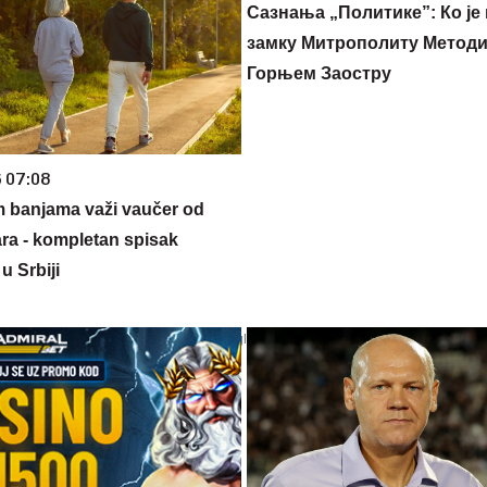
Сазнања „Политике”: Ко је
замку Митрополиту Методиј
Горњем Заостру
6 07:08
m banjama važi vaučer od
ara - kompletan spisak
u Srbiji