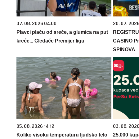
07. 08. 2026 04:00
20. 07. 202
Plavci plaču od sreće, a glumica na put
REGISTRU
kreće... Gledaće Premijer ligu
CASINO Pr
SPINOVA
05. 08. 2026 14:12
03. 08. 202
Koliko visoku temperaturu ljudsko telo
25.000 kup