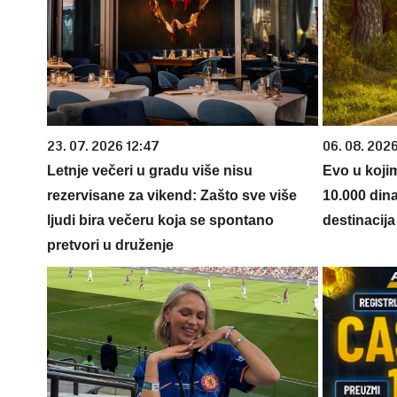
23. 07. 2026 12:47
06. 08. 202
Letnje večeri u gradu više nisu
Evo u koji
rezervisane za vikend: Zašto sve više
10.000 din
ljudi bira večeru koja se spontano
destinacija 
pretvori u druženje