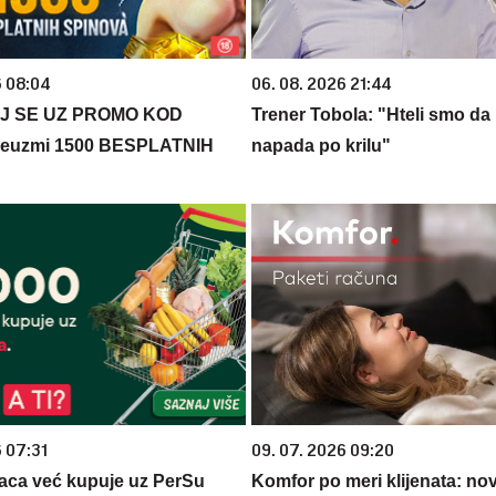
6 08:04
06. 08. 2026 21:44
J SE UZ PROMO KOD
Trener Tobola: "Hteli smo da 
euzmi 1500 BESPLATNIH
napada po krilu"
6 07:31
09. 07. 2026 09:20
aca već kupuje uz PerSu
Komfor po meri klijenata: nova