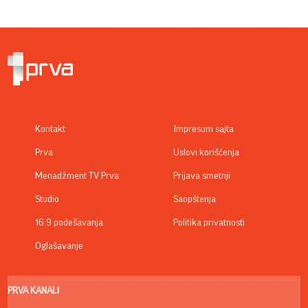
Kontakt
Impresum sajta
Prva
Uslovi korišćenja
Menadžment TV Prva
Prijava smetnji
Studio
Saopštenja
16:9 podešavanja
Politika privatnosti
Oglašavanje
PRVA KANALI