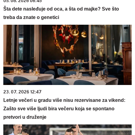
05. 08. 2026 06:45
Šta dete nasleđuje od oca, a šta od majke? Sve što
treba da znate o genetici
23. 07. 2026 12:47
Letnje večeri u gradu više nisu rezervisane za vikend:
Zašto sve više ljudi bira večeru koja se spontano
pretvori u druženje