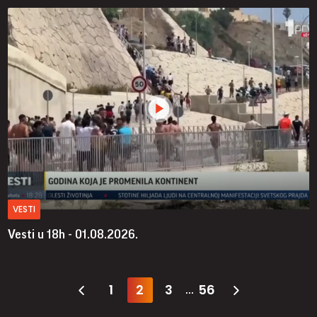
VESTI
Vesti u 18h - 01.08.2026.
1
2
3
56
...