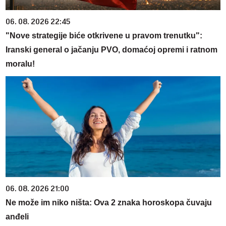
06. 08. 2026 22:45
"Nove strategije biće otkrivene u pravom trenutku":
Iranski general o jačanju PVO, domaćoj opremi i ratnom
moralu!
06. 08. 2026 21:00
Ne može im niko ništa: Ova 2 znaka horoskopa čuvaju
anđeli