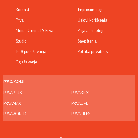
Kontakt
Impresum sajta
Prva
Uslovi korišćenja
Menadžment TV Prva
Prijava smetnji
Studio
Saopštenja
16:9 podešavanja
Politika privatnosti
Oglašavanje
PRVA KANALI
PRVAPLUS
PRVAKICK
PRVAMAX
PRVALIFE
PRVAWORLD
PRVAFILES