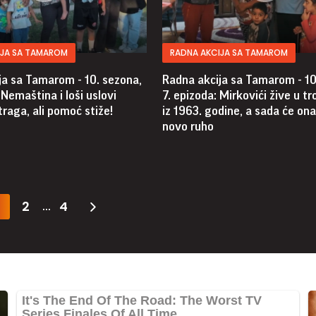
IJA SA TAMAROM
RADNA AKCIJA SA TAMAROM
ja sa Tamarom - 10. sezona,
Radna akcija sa Tamarom - 10
 Nemaština i loši uslovi
7. epizoda: Mirkovići žive u tr
 traga, ali pomoć stiže!
iz 1963. godine, a sada će ona
novo ruho
2
4
...