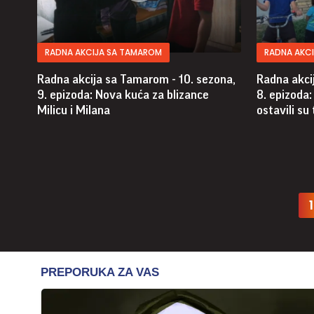
RADNA AKCIJA SA TAMAROM
RADNA AKC
Radna akcija sa Tamarom - 10. sezona,
Radna akci
9. epizoda: Nova kuća za blizance
8. epizoda:
Milicu i Milana
ostavili su
1