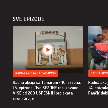
SVE EPIZODE
RADNA AKCIJA SA TAMAROM
RADNA AKC
Radna akcija sa Tamarom - 10. sezona,
Radna akci
15. epizoda: Ove SEZONE realizovano
14. epizod
VIŠE od 280 USPEŠNIH projekata
Pančić dobij
širom Srbije