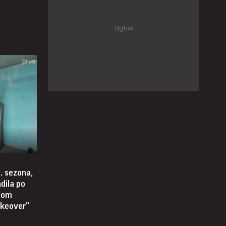
. sezona,
adila po
dom
akeover"