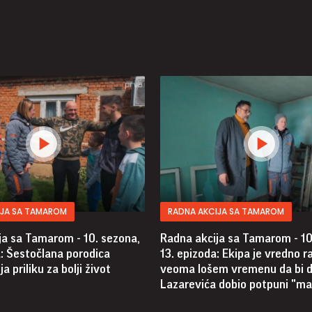
IJA SA TAMAROM
RADNA AKCIJA SA TAMAROM
ja sa Tamarom - 10. sezona,
Radna akcija sa Tamarom - 10
a: Šestočlana porodica
13. epizoda: Ekipa je vredno r
a priliku za bolji život
veoma lošem vremenu da bi 
Lazarevića dobio potpuni "m