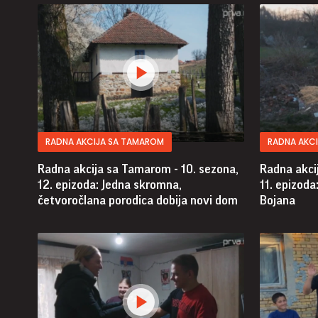
RADNA AKCIJA SA TAMAROM
RADNA AKC
Radna akcija sa Tamarom - 10. sezona,
Radna akci
12. epizoda: Jedna skromna,
11. epizoda
četvoročlana porodica dobija novi dom
Bojana