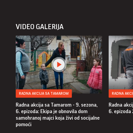
VIDEO GALERIJA
RADNA AKCIJA SA TAMAROM
RADNA AKC
Radna akcija sa Tamarom - 9. sezona,
Radna akci
6. epizoda: Ekipa je obnovila dom
6. epizoda
samohranoj majci koja živi od socijalne
pomoći