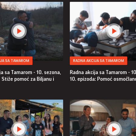
IJA SA TAMAROM
RADNA AKCIJA SA TAMAROM
ja sa Tamarom - 10. sezona,
Radna akcija sa Tamarom - 10
: Stiže pomoć za Biljanu i
10. epizoda: Pomoć osmočlano