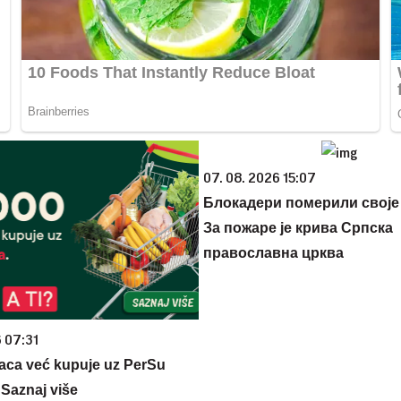
07. 08. 2026 15:07
Блокадери померили своје
За пожаре је крива Српска
православна црква
6 07:31
aca već kupuje uz PerSu
? Saznaj više