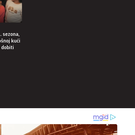
. sezona,
ošnoj kući
 dobiti