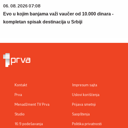
06. 08. 2026 07:08
Evo u kojim banjama važi vaučer od 10.000 dinara -
kompletan spisak destinacija u Srbiji
Kontakt
Impresum sajta
Prva
Uslovi korišćenja
Menadžment TV Prva
Prijava smetnji
Studio
Saopštenja
16:9 podešavanja
Politika privatnosti