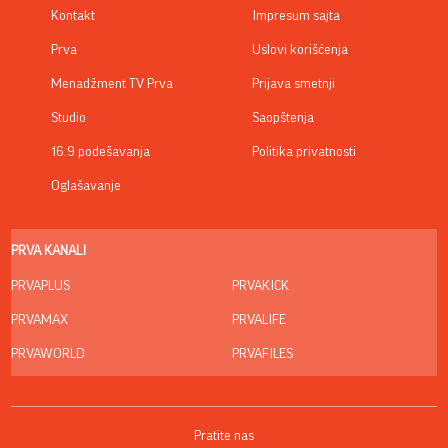
Kontakt
Impresum sajta
Prva
Uslovi korišćenja
Menadžment TV Prva
Prijava smetnji
Studio
Saopštenja
16:9 podešavanja
Politika privatnosti
Oglašavanje
PRVA KANALI
PRVAPLUS
PRVAKICK
PRVAMAX
PRVALIFE
PRVAWORLD
PRVAFILES
Pratite nas