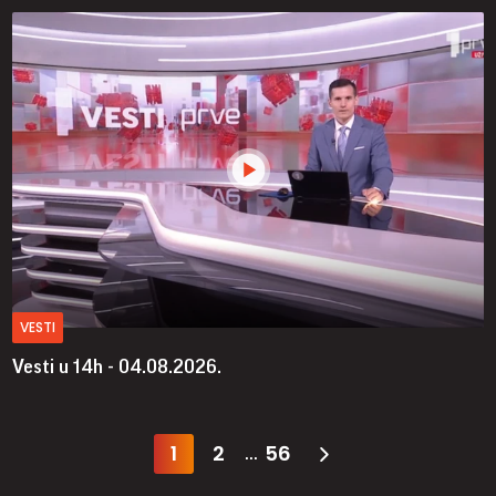
VESTI
Vesti u 14h - 04.08.2026.
1
2
56
...