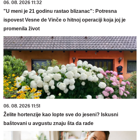
06. 08. 2026 11:32
"U meni je 21 godinu rastao blizanac": Potresna
ispovest Vesne de Vinče o hitnoj operaciji koja joj je
promenila život
06. 08. 2026 11:51
Želite hortenzije kao lopte sve do jeseni? Iskusni
baštovani u avgustu znaju šta da rade