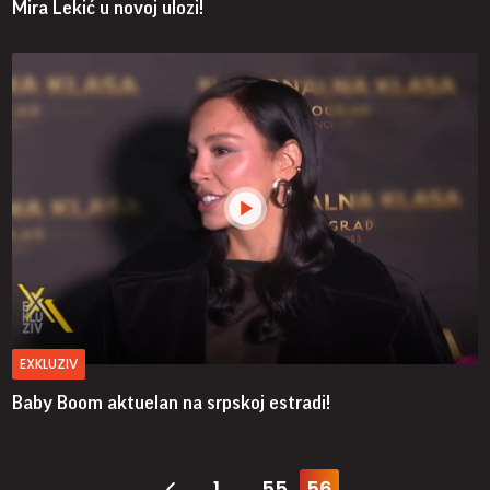
Mira Lekić u novoj ulozi!
EXKLUZIV
Baby Boom aktuelan na srpskoj estradi!
1
55
56
...