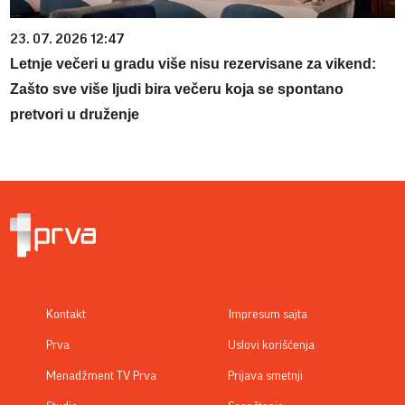
23. 07. 2026 12:47
Letnje večeri u gradu više nisu rezervisane za vikend:
Zašto sve više ljudi bira večeru koja se spontano
pretvori u druženje
Kontakt
Impresum sajta
Prva
Uslovi korišćenja
Menadžment TV Prva
Prijava smetnji