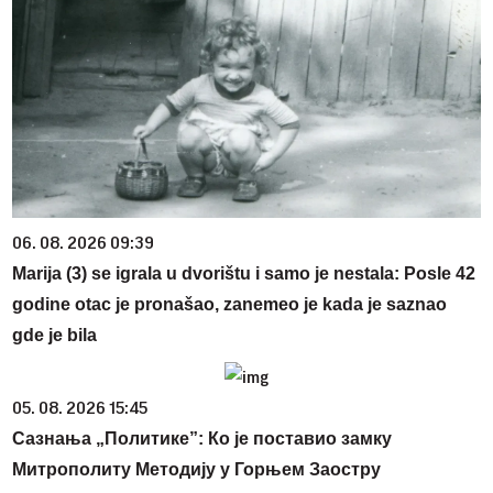
06. 08. 2026 09:39
Marija (3) se igrala u dvorištu i samo je nestala: Posle 42
godine otac je pronašao, zanemeo je kada je saznao
gde je bila
05. 08. 2026 15:45
Сазнања „Политике”: Ко је поставио замку
Митрополиту Методију у Горњем Заостру