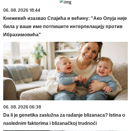
06. 08. 2026 18:44
Кнежевић изазвао Спајића и већину: "Ако Олуја није
била у ваше име потпишите интерпелацију против
Ибрахимовића"
06. 08. 2026 06:38
Da li je genetika zaslužna za rađanje blizanaca? Istina o
naslednim faktorima i blizanačkoj trudnoći