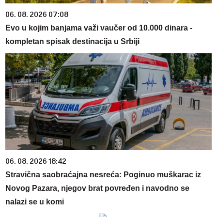
06. 08. 2026 07:08
Evo u kojim banjama važi vaučer od 10.000 dinara -
kompletan spisak destinacija u Srbiji
06. 08. 2026 18:42
Stravična saobraćajna nesreća: Poginuo muškarac iz
Novog Pazara, njegov brat povređen i navodno se
nalazi se u komi