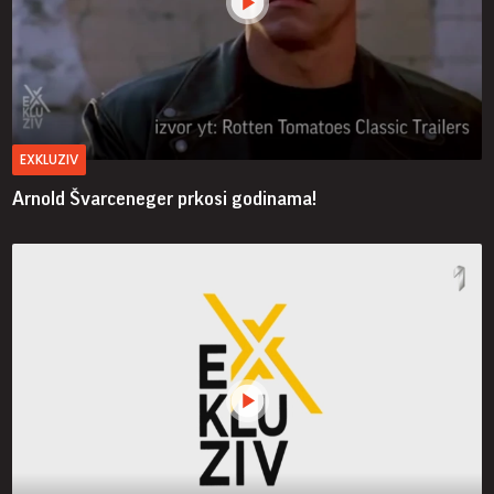
EXKLUZIV
Arnold Švarceneger prkosi godinama!