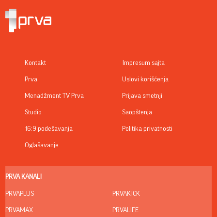
Kontakt
Impresum sajta
Prva
Uslovi korišćenja
Menadžment TV Prva
Prijava smetnji
Studio
Saopštenja
16:9 podešavanja
Politika privatnosti
Oglašavanje
PRVA KANALI
PRVAPLUS
PRVAKICK
PRVAMAX
PRVALIFE