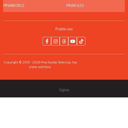
PRVAWORLD
PRVAFILES
Pratite nas
Copyright © 2010 - 2026 Prva Srpska Televizija. Sva
prava zadržana.