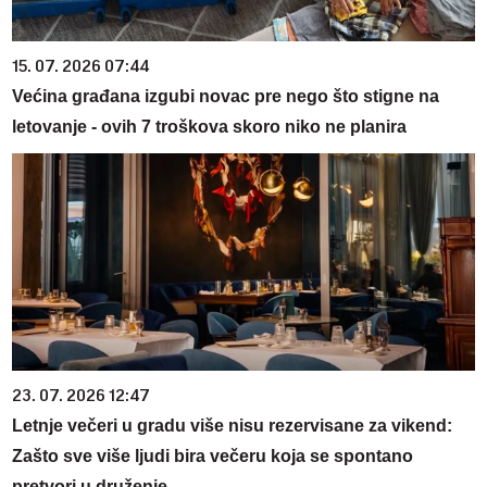
15. 07. 2026 07:44
Većina građana izgubi novac pre nego što stigne na
letovanje - ovih 7 troškova skoro niko ne planira
23. 07. 2026 12:47
Letnje večeri u gradu više nisu rezervisane za vikend:
Zašto sve više ljudi bira večeru koja se spontano
pretvori u druženje