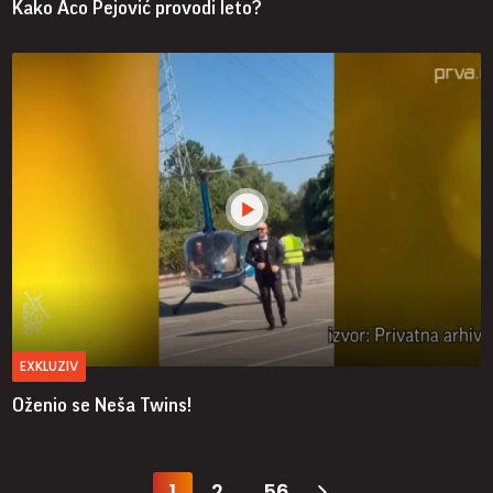
Kako Aco Pejović provodi leto?
EXKLUZIV
Oženio se Neša Twins!
1
2
56
...