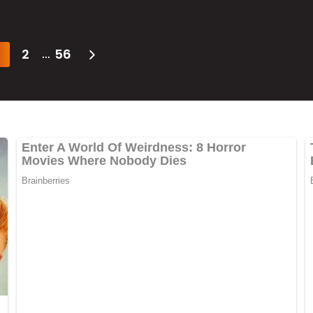
2
56
...