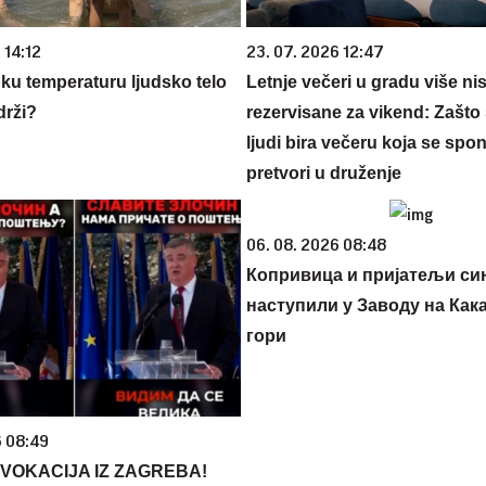
 14:12
23. 07. 2026 12:47
oku temperaturu ljudsko telo
Letnje večeri u gradu više ni
drži?
rezervisane za vikend: Zašto 
ljudi bira večeru koja se spo
pretvori u druženje
06. 08. 2026 08:48
Копривица и пријатељи си
наступили у Заводу на Как
гори
6 08:49
VOKACIJA IZ ZAGREBA!