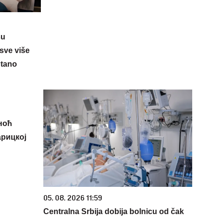
su
sve više
ntano
ноћ
арицкој
05. 08. 2026 11:59
Centralna Srbija dobija bolnicu od čak