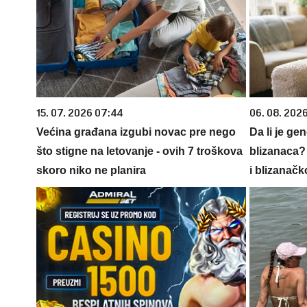
15. 07. 2026 07:44
06. 08. 202
Većina građana izgubi novac pre nego
Da li je ge
što stigne na letovanje - ovih 7 troškova
blizanaca?
skoro niko ne planira
i blizanačk