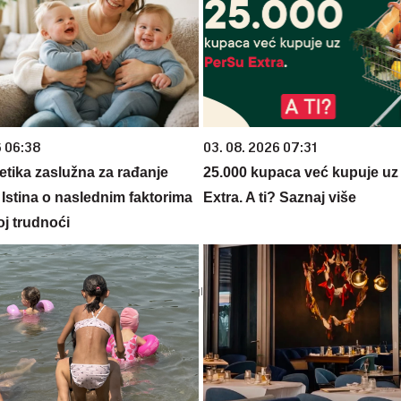
6 06:38
03. 08. 2026 07:31
netika zaslužna za rađanje
25.000 kupaca već kupuje uz
 Istina o naslednim faktorima
Extra. A ti? Saznaj više
oj trudnoći