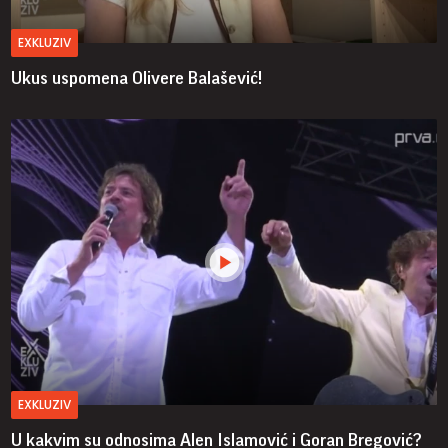
EXKLUZIV
Ukus uspomena Olivere Balašević!
EXKLUZIV
U kakvim su odnosima Alen Islamović i Goran Bregović?