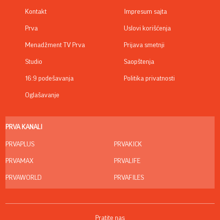
Kontakt
Impresum sajta
Prva
Uslovi korišćenja
Menadžment TV Prva
Prijava smetnji
Studio
Saopštenja
16:9 podešavanja
Politika privatnosti
Oglašavanje
PRVA KANALI
PRVAPLUS
PRVAKICK
PRVAMAX
PRVALIFE
PRVAWORLD
PRVAFILES
Pratite nas