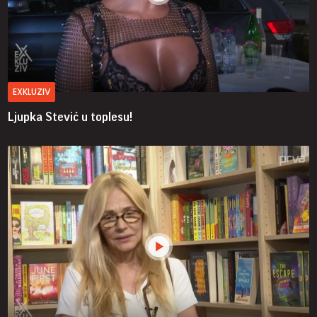
EXKLUZIV
Ljupka Stević u toplesu!