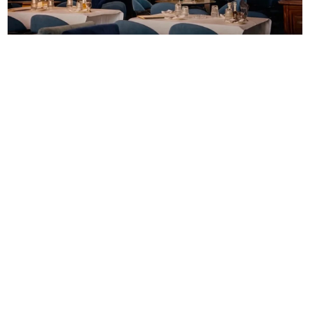
23. 07. 2026 12:47
Letnje večeri u gradu više nisu rezervisane za vikend:
Zašto sve više ljudi bira večeru koja se spontano
pretvori u druženje
06. 08. 2026 06:38
Da li je genetika zaslužna za rađanje blizanaca? Istina o