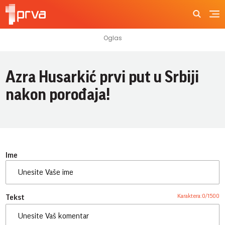
Azra Husarkić prvi put u Srbiji
nakon porođaja!
Ime
Karaktera:
0
/
1500
Tekst