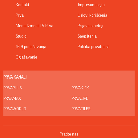
Kontakt
Impresum sajta
Prva
Uslovi korišćenja
Menadžment TV Prva
Prijava smetnji
Studio
Saopštenja
16:9 podešavanja
Politika privatnosti
Oglašavanje
PRVA KANALI
PRVAPLUS
PRVAKICK
PRVAMAX
PRVALIFE
PRVAWORLD
PRVAFILES
Pratite nas