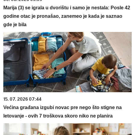
Marija (3) se igrala u dvorištu i samo je nestala: Posle 42
godine otac je pronašao, zanemeo je kada je saznao
gde je bila
15. 07. 2026 07:44
Većina građana izgubi novac pre nego što stigne na
letovanje - ovih 7 troškova skoro niko ne planira