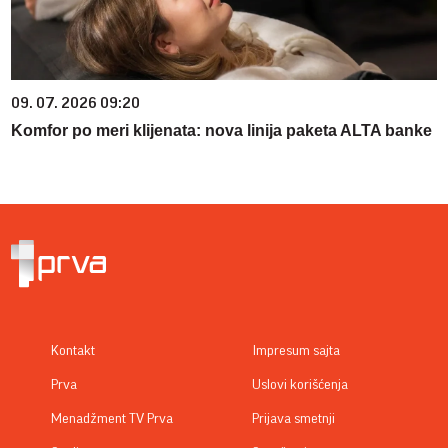
09. 07. 2026 09:20
Komfor po meri klijenata: nova linija paketa ALTA banke
Kontakt
Impresum sajta
Prva
Uslovi korišćenja
Menadžment TV Prva
Prijava smetnji