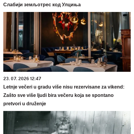
Слабији земљотрес код Улциња
23. 07. 2026 12:47
Letnje večeri u gradu više nisu rezervisane za vikend:
Zašto sve više ljudi bira večeru koja se spontano
pretvori u druženje