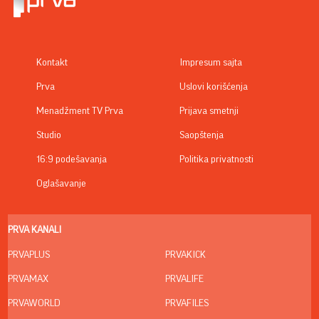
Kontakt
Impresum sajta
Prva
Uslovi korišćenja
Menadžment TV Prva
Prijava smetnji
Studio
Saopštenja
16:9 podešavanja
Politika privatnosti
Oglašavanje
PRVA KANALI
PRVAPLUS
PRVAKICK
PRVAMAX
PRVALIFE
PRVAWORLD
PRVAFILES