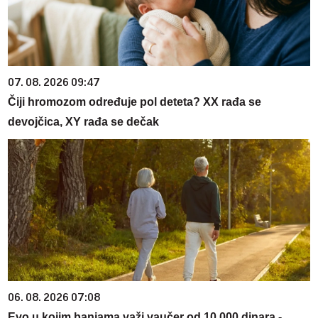
07. 08. 2026 09:47
Čiji hromozom određuje pol deteta? XX rađa se
devojčica, XY rađa se dečak
06. 08. 2026 07:08
Evo u kojim banjama važi vaučer od 10.000 dinara -